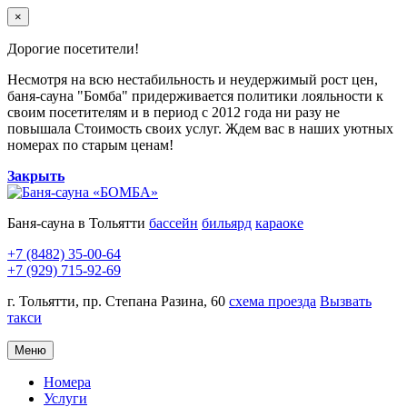
×
Дорогие посетители!
Несмотря на всю нестабильность и неудержимый рост цен,
баня-сауна "Бомба" придерживается политики лояльности к
своим посетителям и в период с 2012 года ни разу не
повышала Стоимость своих услуг. Ждем вас в наших уютных
номерах по старым ценам!
Закрыть
Баня-сауна в Тольятти
бассейн
бильярд
караоке
+7 (8482) 35-00-64
+7 (929) 715-92-69
г. Тольятти, пр. Степана Разина, 60
схема проезда
Вызвать
такси
Меню
Номера
Услуги