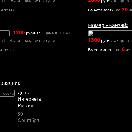
2000
 в ПТ-ВС и праздничные дни
руб/час
- цена 
20
человек
Вместимость:
до
ч
Номер «Банзай»
1200
руб/час
- цена в ПН-ЧТ
1300
 в ПТ-ВС и праздничные дни
руб/час
- цена 
6
человек
Вместимость:
до
чел
раздник
День
Интернета
России
30
Сентября