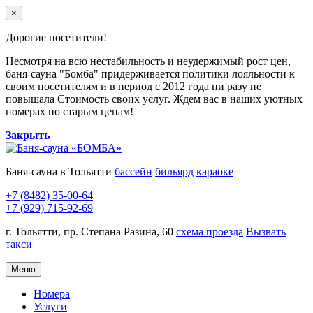
×
Дорогие посетители!
Несмотря на всю нестабильность и неудержимый рост цен,
баня-сауна "Бомба" придерживается политики лояльности к
своим посетителям и в период с 2012 года ни разу не
повышала Стоимость своих услуг. Ждем вас в наших уютных
номерах по старым ценам!
Закрыть
Баня-сауна в Тольятти
бассейн
бильярд
караоке
+7 (8482) 35-00-64
+7 (929) 715-92-69
г. Тольятти, пр. Степана Разина, 60
схема проезда
Вызвать
такси
Меню
Номера
Услуги