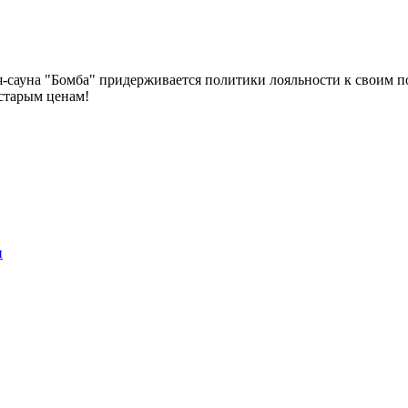
-сауна "Бомба" придерживается политики лояльности к своим по
старым ценам!
и